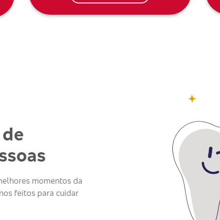
 de
essoas
s melhores momentos da
os feitos para cuidar