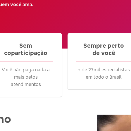
quem você ama.
Sem
Sempre perto
coparticipação
de você
Você não paga nada a
+ de 27mil especialistas
mais pelos
em todo o Brasil
atendimentos
no