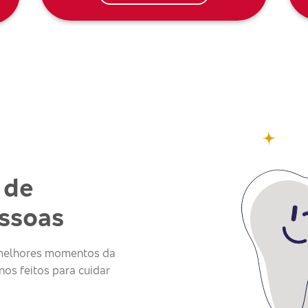
 de
essoas
s melhores momentos da
os feitos para cuidar