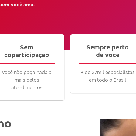
quem você ama.
Sem
Sempre perto
coparticipação
de você
Você não paga nada a
+ de 27mil especialistas
mais pelos
em todo o Brasil
atendimentos
no