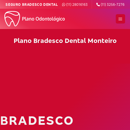
Skip
SEGURO BRADESCO DENTAL
(11) 28016163
(11) 3256-7276
to
content
Plano Bradesco Dental Monteiro
BRADESCO