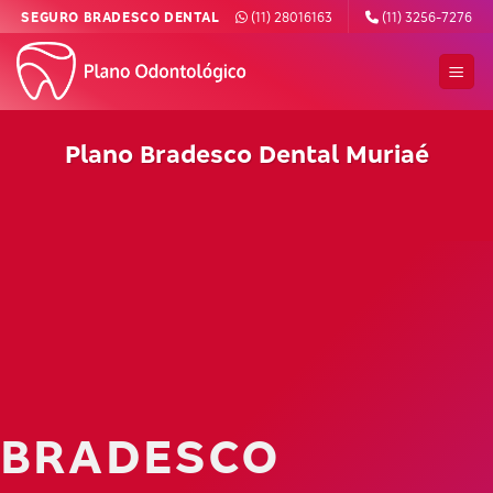
Skip
SEGURO BRADESCO DENTAL
(11) 28016163
(11) 3256-7276
to
content
Plano Bradesco Dental Muriaé
BRADESCO