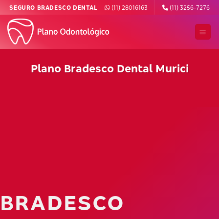
Skip
SEGURO BRADESCO DENTAL
(11) 28016163
(11) 3256-7276
to
content
Plano Bradesco Dental Murici
BRADESCO