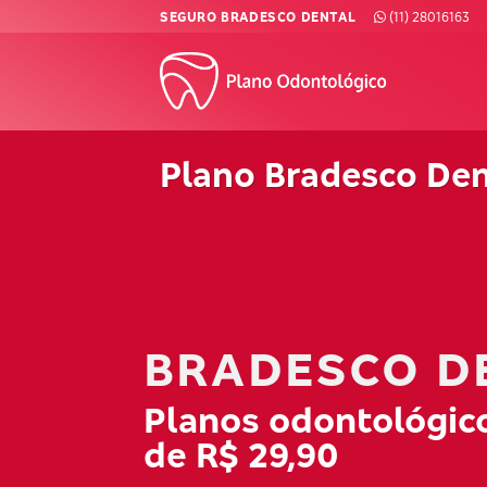
Skip
SEGURO BRADESCO DENTAL
(11) 28016163
to
content
Plano Bradesco De
BRADESCO D
Planos odontológico
de R$ 29,90