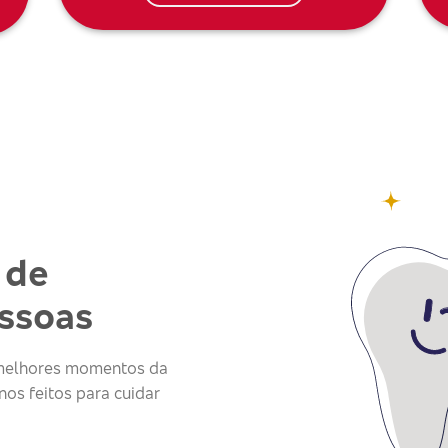
 de
essoas
s melhores momentos da
os feitos para cuidar