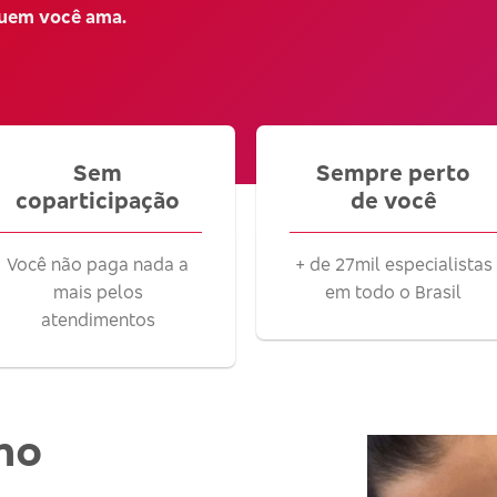
quem você ama.
Sem
Sempre perto
coparticipação
de você
Você não paga nada a
+ de 27mil especialistas
mais pelos
em todo o Brasil
atendimentos
no