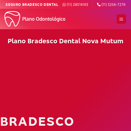
Skip
SEGURO BRADESCO DENTAL
(11) 28016163
(11) 3256-7276
to
content
Plano Bradesco Dental Nova Mutum
BRADESCO