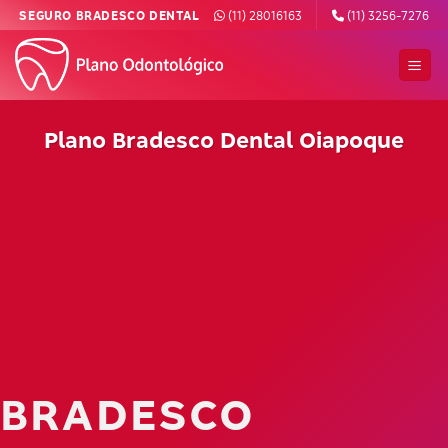
Skip
SEGURO BRADESCO DENTAL
(11) 28016163
(11) 3256-7276
to
content
Plano Bradesco Dental Oiapoque
BRADESCO