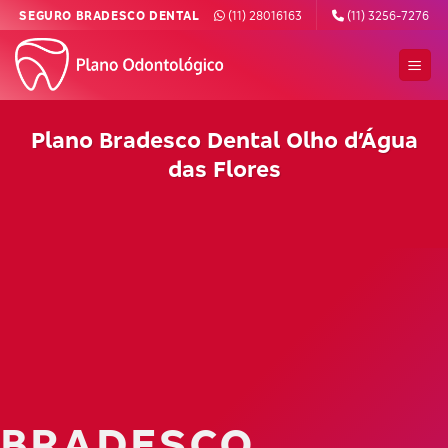
Skip
SEGURO BRADESCO DENTAL
(11) 28016163
(11) 3256-7276
to
content
Plano Bradesco Dental Olho d’Água
das Flores
BRADESCO