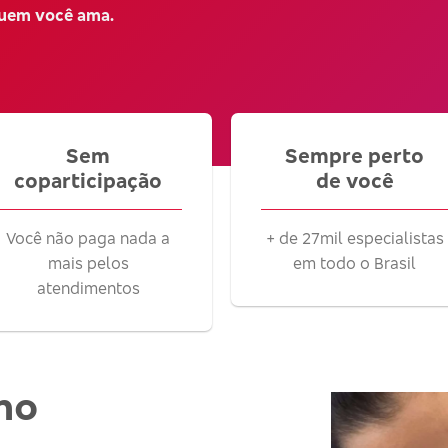
quem você ama.
Sem
Sempre perto
coparticipação
de você
Você não paga nada a
+ de 27mil especialistas
mais pelos
em todo o Brasil
atendimentos
no