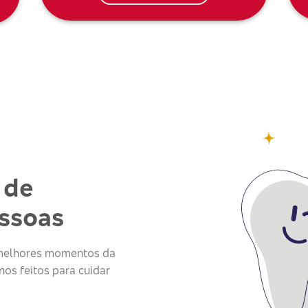
 de
essoas
s melhores momentos da
os feitos para cuidar