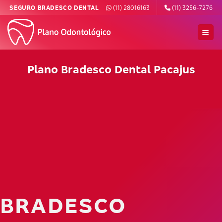
Skip
SEGURO BRADESCO DENTAL
(11) 28016163
(11) 3256-7276
to
content
Plano Bradesco Dental Pacajus
BRADESCO