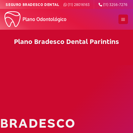
Skip
SEGURO BRADESCO DENTAL
(11) 28016163
(11) 3256-7276
to
content
Plano Bradesco Dental Parintins
BRADESCO