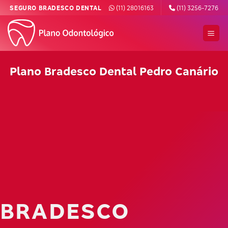
Skip
SEGURO BRADESCO DENTAL
(11) 28016163
(11) 3256-7276
to
content
Plano Bradesco Dental Pedro Canário
BRADESCO