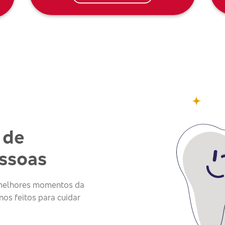
 de
essoas
s melhores momentos da
os feitos para cuidar