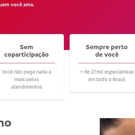
quem você ama.
Sem
Sempre perto
coparticipação
de você
Você não paga nada a
+ de 27mil especialistas
mais pelos
em todo o Brasil
atendimentos
no