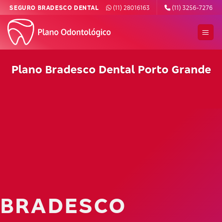
Skip
SEGURO BRADESCO DENTAL
(11) 28016163
(11) 3256-7276
to
content
Plano Bradesco Dental Porto Grande
BRADESCO