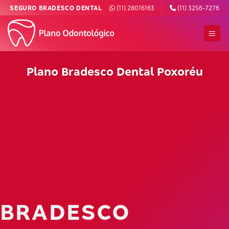
Skip
SEGURO BRADESCO DENTAL
(11) 28016163
(11) 3256-7276
to
content
Plano Bradesco Dental Poxoréu
BRADESCO