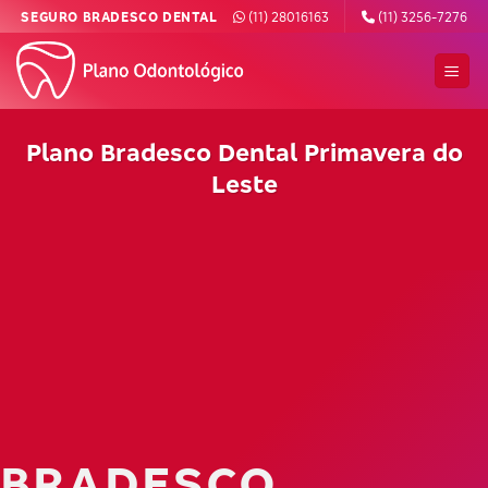
Skip
SEGURO BRADESCO DENTAL
(11) 28016163
(11) 3256-7276
to
content
Plano Bradesco Dental Primavera do
Leste
BRADESCO