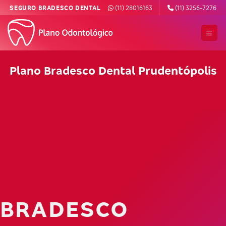
Skip
SEGURO BRADESCO DENTAL
(11) 28016163
(11) 3256-7276
to
content
Plano Bradesco Dental Prudentópolis
BRADESCO