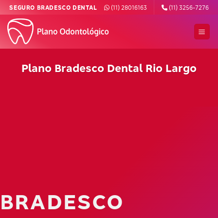
Skip
SEGURO BRADESCO DENTAL
(11) 28016163
(11) 3256-7276
to
content
Plano Bradesco Dental Rio Largo
BRADESCO