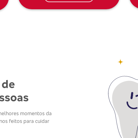
 de
essoas
s melhores momentos da
os feitos para cuidar