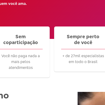
quem você ama.
Sem
Sempre perto
coparticipação
de você
Você não paga nada a
+ de 27mil especialistas
mais pelos
em todo o Brasil
atendimentos
no