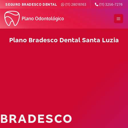
Skip
SEGURO BRADESCO DENTAL
(11) 28016163
(11) 3256-7276
to
content
Plano Bradesco Dental Santa Luzia
BRADESCO