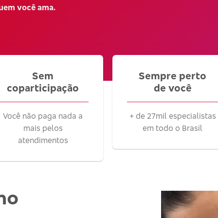
quem você ama.
Sem
Sempre perto
coparticipação
de você
Você não paga nada a
+ de 27mil especialistas
mais pelos
em todo o Brasil
atendimentos
no