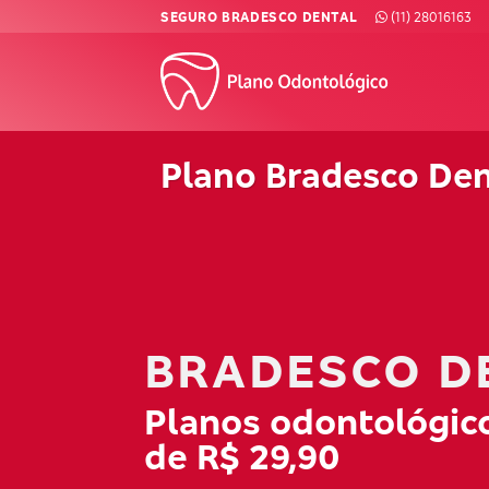
Skip
SEGURO BRADESCO DENTAL
(11) 28016163
to
content
Plano Bradesco De
BRADESCO D
Planos odontológico
de R$ 29,90