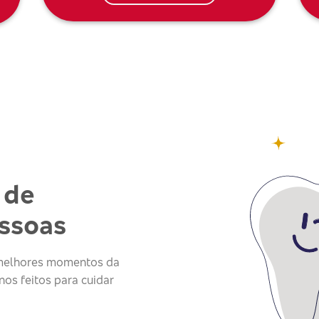
 de
essoas
s melhores momentos da
os feitos para cuidar