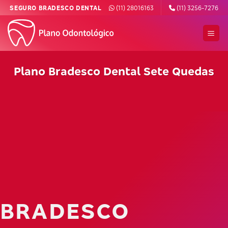
Skip
SEGURO BRADESCO DENTAL
(11) 28016163
(11) 3256-7276
to
content
Plano Bradesco Dental Sete Quedas
BRADESCO