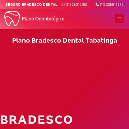
Skip
SEGURO BRADESCO DENTAL
(11) 28016163
(11) 3256-7276
to
content
Plano Bradesco Dental Tabatinga
BRADESCO