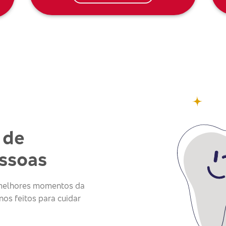
 de
essoas
s melhores momentos da
os feitos para cuidar