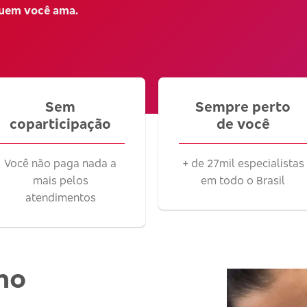
quem você ama.
Sem
Sempre perto
coparticipação
de você
Você não paga nada a
+ de 27mil especialistas
mais pelos
em todo o Brasil
atendimentos
no