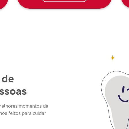
 de
essoas
s melhores momentos da
os feitos para cuidar