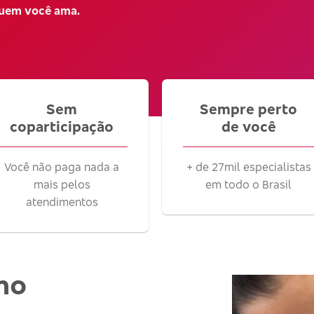
quem você ama.
Sem
Sempre perto
coparticipação
de você
Você não paga nada a
+ de 27mil especialistas
mais pelos
em todo o Brasil
atendimentos
no