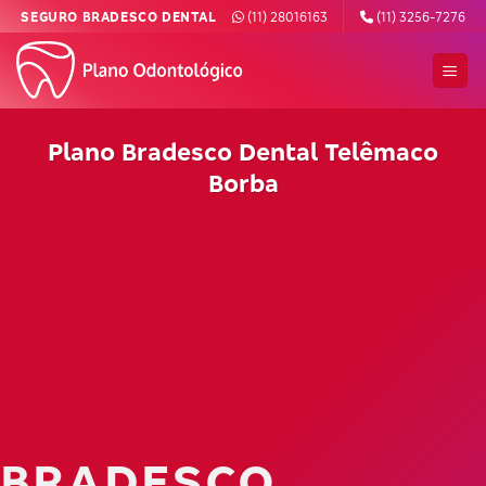
Skip
SEGURO BRADESCO DENTAL
(11) 28016163
(11) 3256-7276
to
content
Plano Bradesco Dental Telêmaco
Borba
BRADESCO