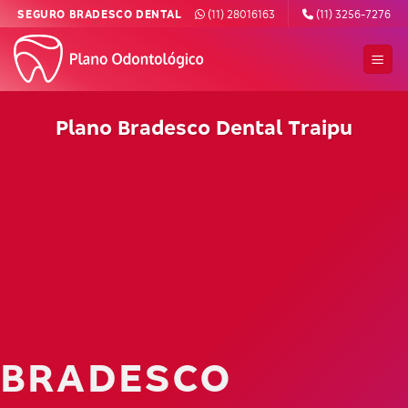
Skip
SEGURO BRADESCO DENTAL
(11) 28016163
(11) 3256-7276
to
content
Plano Bradesco Dental Traipu
BRADESCO