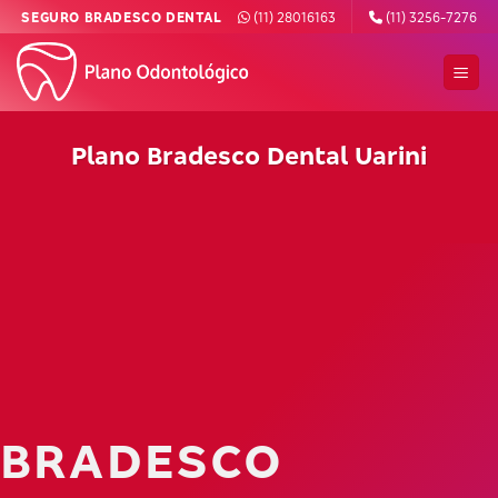
Skip
SEGURO BRADESCO DENTAL
(11) 28016163
(11) 3256-7276
to
content
Plano Bradesco Dental Uarini
BRADESCO