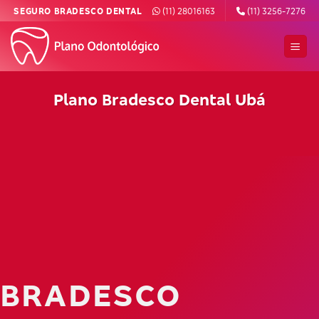
Skip
SEGURO BRADESCO DENTAL
(11) 28016163
(11) 3256-7276
to
content
Plano Bradesco Dental Ubá
BRADESCO