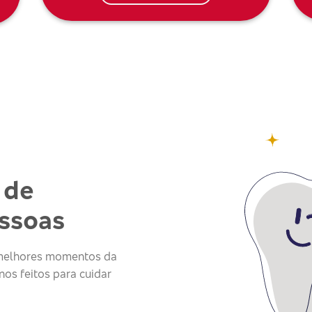
 de
essoas
s melhores momentos da
os feitos para cuidar