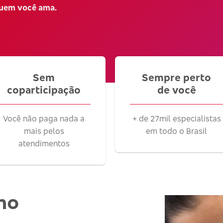
quem você ama.
Sem
Sempre perto
coparticipação
de você
Você não paga nada a
+ de 27mil especialistas
mais pelos
em todo o Brasil
atendimentos
no