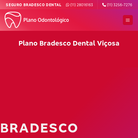
Skip
SEGURO BRADESCO DENTAL
(11) 28016163
(11) 3256-7276
to
content
Plano Bradesco Dental Viçosa
BRADESCO