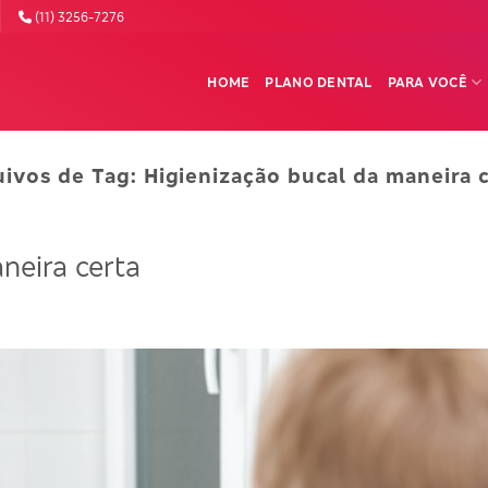
(11) 3256-7276
HOME
PLANO DENTAL
PARA VOCÊ
uivos de Tag:
Higienização bucal da maneira 
neira certa