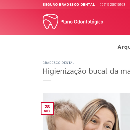
Skip
SEGURO BRADESCO DENTAL
(11) 28016163
to
content
Arq
BRADESCO DENTAL
Higienização bucal da ma
28
set